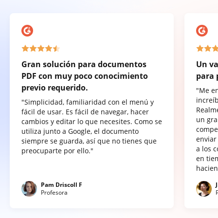
Gran solución para documentos
Un va
PDF con muy poco conocimiento
para 
previo requerido.
"Me e
increí
"Simplicidad, familiaridad con el menú y
Realme
fácil de usar. Es fácil de navegar, hacer
un gra
cambios y editar lo que necesites. Como se
compet
utiliza junto a Google, el documento
enviar
siempre se guarda, así que no tienes que
a los 
preocuparte por ello."
en tie
hacien
Pam Driscoll F
Profesora