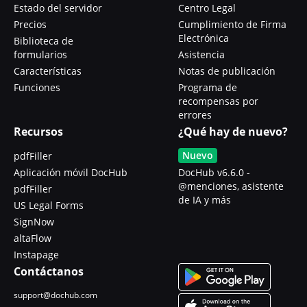
Estado del servidor
Centro Legal
Precios
Cumplimiento de Firma
Electrónica
Biblioteca de
formularios
Asistencia
Características
Notas de publicación
Funciones
Programa de
recompensas por
errores
Recursos
¿Qué hay de nuevo?
Nuevo
pdfFiller
Aplicación móvil DocHub
DocHub v6.6.0 -
@menciones, asistente
pdfFiller
de IA y más
US Legal Forms
SignNow
altaFlow
Instapage
Contáctanos
support@dochub.com