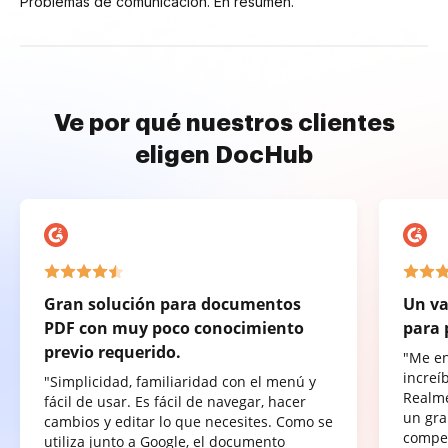
Problemas de comunicación. En resumen.
Ve por qué nuestros clientes
eligen DocHub
Gran solución para documentos
Un va
PDF con muy poco conocimiento
para 
previo requerido.
"Me e
increí
"Simplicidad, familiaridad con el menú y
Realme
fácil de usar. Es fácil de navegar, hacer
un gra
cambios y editar lo que necesites. Como se
compet
utiliza junto a Google, el documento