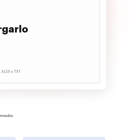
rgarlo
, XLSX o TXT
enviados