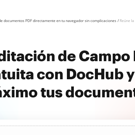
n de documentos PDF directamente en tu navegador sin complicaciones
Reúne la
editación de Camp
tuita con DocHub y
ximo tus documen