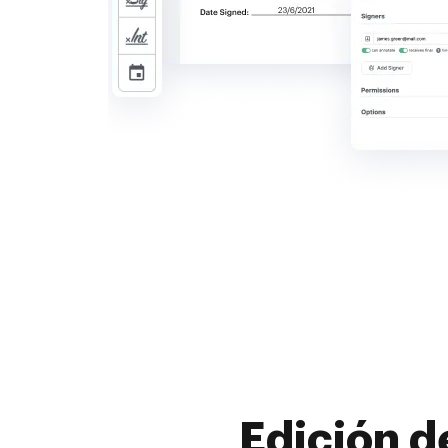
Edición d