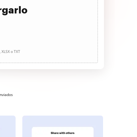
rgarlo
, XLSX o TXT
enviados