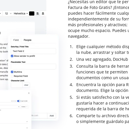
¿Necesitas un editor que te per
Factura de Foto Gratis? ¡Entonc
puedes hacer fácilmente cualq
independientemente de su forma
más profesionales y atractivos
ocupe mucho espacio. Puedes u
navegador.
Elige cualquier método di
la nube, arrastrar y soltar 
Una vez agregado, DocHub se
Consulta la barra de herra
funciones que te permiten a
documentos como un usuar
Encuentra la opción para Re
documento. Elige la opción
Si estás satisfecho con la 
gustaría hacer a continuac
requerida de la barra de h
Comparte tu archivo direc
o simplemente guárdalo pa