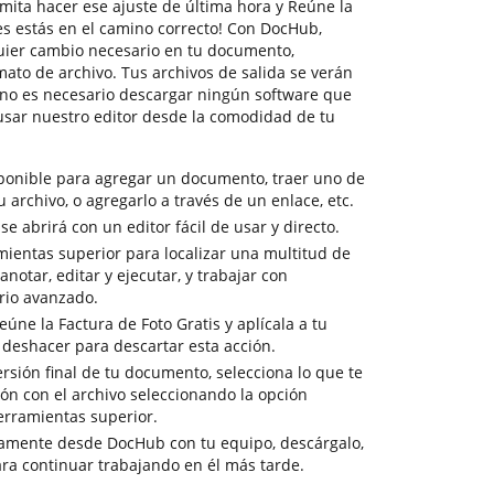
mita hacer ese ajuste de última hora y Reúne la
es estás en el camino correcto! Con DocHub,
uier cambio necesario en tu documento,
to de archivo. Tus archivos de salida se verán
; no es necesario descargar ningún software que
sar nuestro editor desde la comodidad de tu
sponible para agregar un documento, traer uno de
tu archivo, o agregarlo a través de un enlace, etc.
 abrirá con un editor fácil de usar y directo.
mientas superior para localizar una multitud de
notar, editar y ejecutar, y trabajar con
io avanzado.
úne la Factura de Foto Gratis y aplícala a tu
 deshacer para descartar esta acción.
versión final de tu documento, selecciona lo que te
ión con el archivo seleccionando la opción
erramientas superior.
tamente desde DocHub con tu equipo, descárgalo,
ra continuar trabajando en él más tarde.