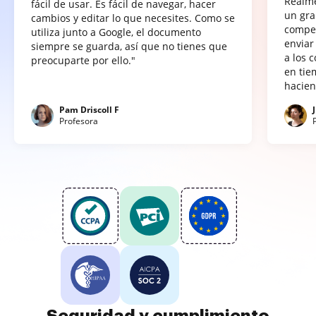
Realme
fácil de usar. Es fácil de navegar, hacer
un gra
cambios y editar lo que necesites. Como se
compet
utiliza junto a Google, el documento
enviar
siempre se guarda, así que no tienes que
a los 
preocuparte por ello."
en tie
hacien
Pam Driscoll F
Profesora
Seguridad y cumplimiento