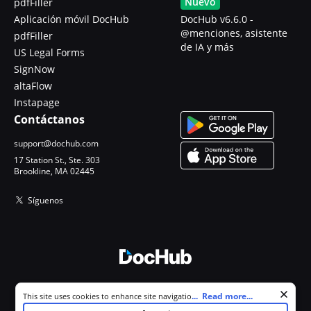
Nuevo
pdfFiller
Aplicación móvil DocHub
DocHub v6.6.0 -
@menciones, asistente
pdfFiller
de IA y más
US Legal Forms
SignNow
altaFlow
Instapage
Contáctanos
support@dochub.com
17 Station St., Ste. 303
Brookline, MA 02445
Síguenos
© 2026 DocHub, LLC
Cookie consent notice
...
Read more...
This site uses cookies to enhance site navigation and personalize
Todos los derechos reservados.
your experience. By using this site you agree to our use of cookies as