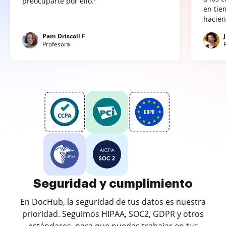
preocuparte por ello."
en tie
hacien
Pam Driscoll F
Profesora
Seguridad y cumplimiento
En DocHub, la seguridad de tus datos es nuestra
prioridad. Seguimos HIPAA, SOC2, GDPR y otros
estándares, para que puedas trabajar en tus