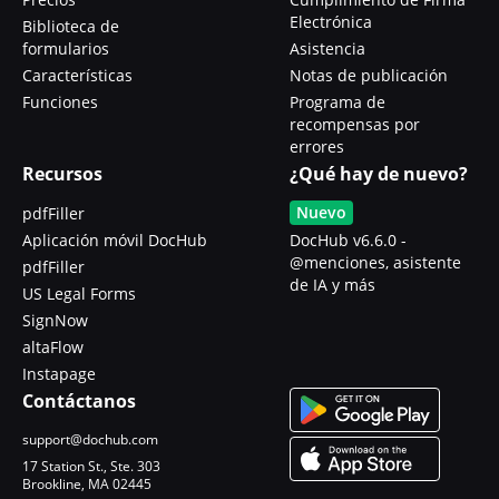
Electrónica
Biblioteca de
formularios
Asistencia
Características
Notas de publicación
Funciones
Programa de
recompensas por
errores
Recursos
¿Qué hay de nuevo?
Nuevo
pdfFiller
Aplicación móvil DocHub
DocHub v6.6.0 -
@menciones, asistente
pdfFiller
de IA y más
US Legal Forms
SignNow
altaFlow
Instapage
Contáctanos
support@dochub.com
17 Station St., Ste. 303
Brookline, MA 02445