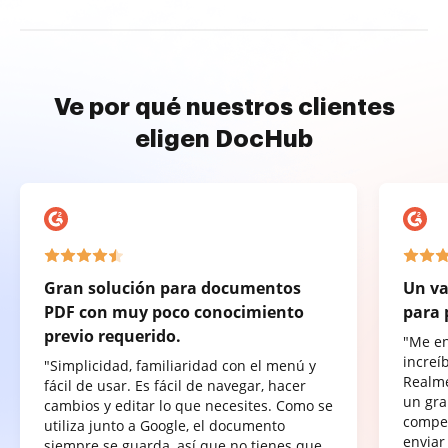
Ve por qué nuestros clientes
eligen DocHub
Gran solución para documentos
Un va
PDF con muy poco conocimiento
para 
previo requerido.
"Me e
increí
"Simplicidad, familiaridad con el menú y
Realme
fácil de usar. Es fácil de navegar, hacer
un gra
cambios y editar lo que necesites. Como se
compet
utiliza junto a Google, el documento
enviar
siempre se guarda, así que no tienes que