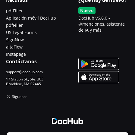
Nuevo
pdfFiller
Aplicación móvil DocHub
DocHub v6.6.0 -
@menciones, asistente
pdfFiller
de IA y más
US Legal Forms
SignNow
altaFlow
Instapage
Contáctanos
support@dochub.com
17 Station St., Ste. 303
Brookline, MA 02445
Síguenos