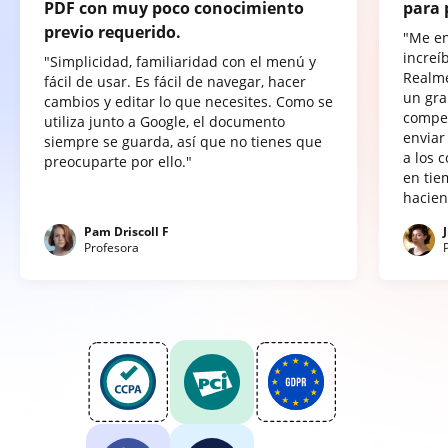
PDF con muy poco conocimiento
para 
previo requerido.
"Me e
increí
"Simplicidad, familiaridad con el menú y
Realme
fácil de usar. Es fácil de navegar, hacer
un gra
cambios y editar lo que necesites. Como se
compet
utiliza junto a Google, el documento
enviar
siempre se guarda, así que no tienes que
a los 
preocuparte por ello."
en tie
hacien
Pam Driscoll F
Profesora