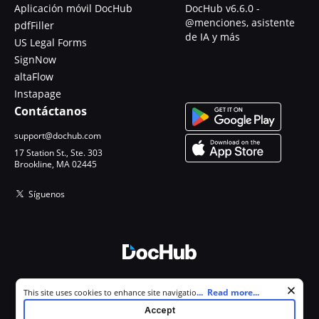
Aplicación móvil DocHub
DocHub v6.6.0 -
@menciones, asistente
pdfFiller
de IA y más
US Legal Forms
SignNow
altaFlow
Instapage
Contáctanos
support@dochub.com
17 Station St., Ste. 303
Brookline, MA 02445
Síguenos
© 2026 DocHub, LLC
Cookie consent notice
...
Read more...
This site uses cookies to enhance site navigation and personalize
Todos los derechos reservados.
your experience. By using this site you agree to our use of cookies as
Accept
described in our
Privacy Notice
. You can modify your selections by