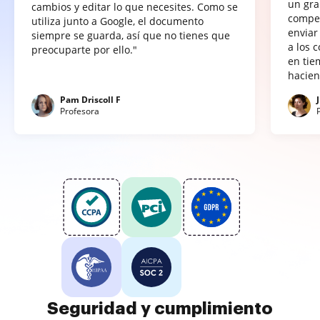
un gra
cambios y editar lo que necesites. Como se
compet
utiliza junto a Google, el documento
enviar
siempre se guarda, así que no tienes que
a los 
preocuparte por ello."
en tie
hacien
Pam Driscoll F
Profesora
Seguridad y cumplimiento