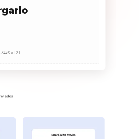
rgarlo
, XLSX o TXT
enviados