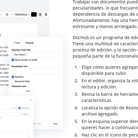
Trabajar con documentos puede
peculiaridades, lo que frecuen
dependencia de descargas de s
Afortunadamente, hay una her
estresante y menos arriesgado.
DocHub es un programa de edic
Tiene una multitud de caracter
proceso de edición, y la opción 
pequeña parte de la funcional
Elige cómo quieres agregar
disponible para subir.
En el editor, organiza la v
lectura y edición.
Revisa la barra de herrami
características.
Localiza la opción de Reúne
archivo agregado.
En la esquina superior dere
quieres hacer a continuac
Haz clic en el ícono de per