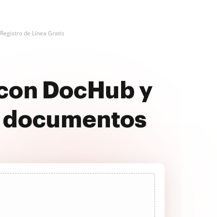
Registro de Línea Gratis
s con DocHub y
s documentos