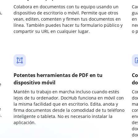
Colabora en documentos con tu equipo usando un
Ca
,
dispositivo de escritorio o móvil. Permite que otros
gu
vean, editen, comenten y firmen tus documentos en
en 
línea. También puedes hacer tu formulario público y
ne
compartir su URL en cualquier lugar.
o 
Potentes herramientas de PDF en tu
Co
dispositivo móvil
do
e
Mantén tu trabajo en marcha incluso cuando estés
Co
lejos de tu ordenador. DocHub funciona en móvil con
do
la misma facilidad que en escritorio. Edita, anota y
ma
e
firma documentos desde la comodidad de tu teléfono
co
.
inteligente o tableta. No es necesario instalar la
enc
aplicación.
de
do
do