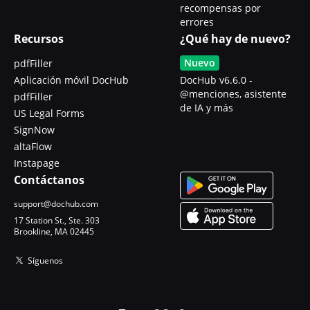
recompensas por
errores
Recursos
¿Qué hay de nuevo?
Nuevo
pdfFiller
Aplicación móvil DocHub
DocHub v6.6.0 -
@menciones, asistente
pdfFiller
de IA y más
US Legal Forms
SignNow
altaFlow
Instapage
Contáctanos
support@dochub.com
17 Station St., Ste. 303
Brookline, MA 02445
Síguenos