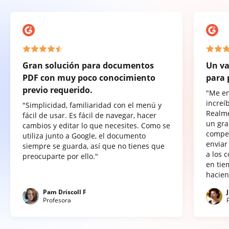
Gran solución para documentos
Un va
PDF con muy poco conocimiento
para 
previo requerido.
"Me e
increí
"Simplicidad, familiaridad con el menú y
Realme
fácil de usar. Es fácil de navegar, hacer
un gra
cambios y editar lo que necesites. Como se
compet
utiliza junto a Google, el documento
enviar
siempre se guarda, así que no tienes que
a los 
preocuparte por ello."
en tie
hacien
Pam Driscoll F
Profesora