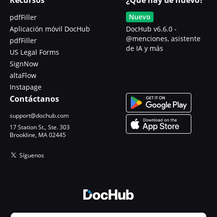
Nuevo
pdfFiller
Aplicación móvil DocHub
DocHub v6.6.0 -
@menciones, asistente
pdfFiller
de IA y más
US Legal Forms
SignNow
altaFlow
Instapage
Contáctanos
support@dochub.com
17 Station St., Ste. 303
Brookline, MA 02445
Síguenos