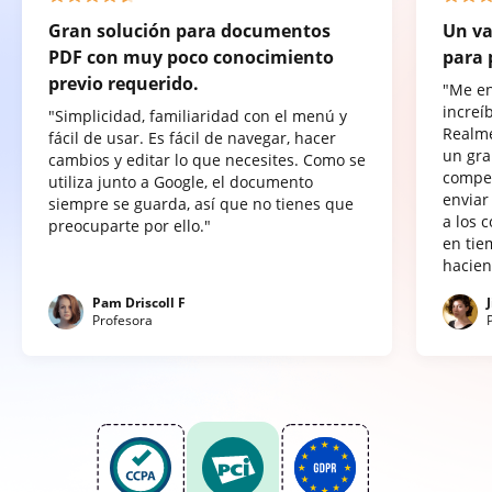
Gran solución para documentos
Un va
PDF con muy poco conocimiento
para 
previo requerido.
"Me e
increí
"Simplicidad, familiaridad con el menú y
Realme
fácil de usar. Es fácil de navegar, hacer
un gra
cambios y editar lo que necesites. Como se
compet
utiliza junto a Google, el documento
enviar
siempre se guarda, así que no tienes que
a los 
preocuparte por ello."
en tie
hacien
Pam Driscoll F
Profesora