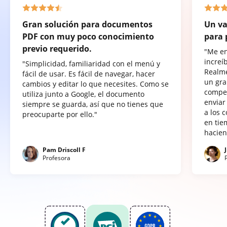
Gran solución para documentos
Un va
PDF con muy poco conocimiento
para 
previo requerido.
"Me e
increí
"Simplicidad, familiaridad con el menú y
Realme
fácil de usar. Es fácil de navegar, hacer
un gra
cambios y editar lo que necesites. Como se
compet
utiliza junto a Google, el documento
enviar
siempre se guarda, así que no tienes que
a los 
preocuparte por ello."
en tie
hacien
Pam Driscoll F
Profesora