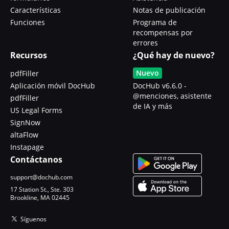
Características
Notas de publicación
Funciones
Programa de
recompensas por
errores
Recursos
¿Qué hay de nuevo?
Nuevo
pdfFiller
Aplicación móvil DocHub
DocHub v6.6.0 -
@menciones, asistente
pdfFiller
de IA y más
US Legal Forms
SignNow
altaFlow
Instapage
Contáctanos
support@dochub.com
17 Station St., Ste. 303
Brookline, MA 02445
Síguenos