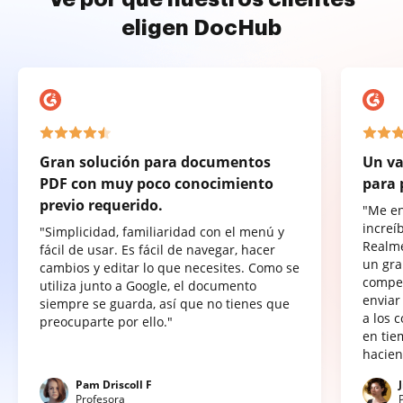
eligen DocHub
Gran solución para documentos
Un va
PDF con muy poco conocimiento
para 
previo requerido.
"Me e
increí
"Simplicidad, familiaridad con el menú y
Realme
fácil de usar. Es fácil de navegar, hacer
un gra
cambios y editar lo que necesites. Como se
compet
utiliza junto a Google, el documento
enviar
siempre se guarda, así que no tienes que
a los 
preocuparte por ello."
en tie
hacien
Pam Driscoll F
Profesora