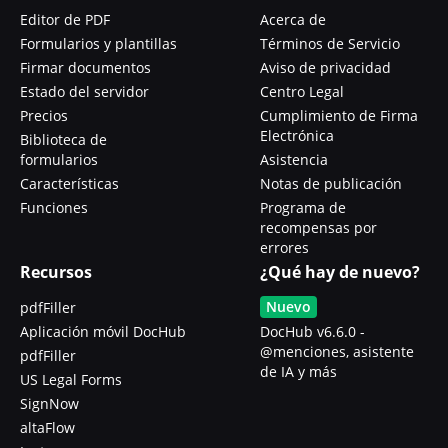
Editor de PDF
Acerca de
Formularios y plantillas
Términos de Servicio
Firmar documentos
Aviso de privacidad
Estado del servidor
Centro Legal
Precios
Cumplimiento de Firma
Electrónica
Biblioteca de
formularios
Asistencia
Características
Notas de publicación
Funciones
Programa de
recompensas por
errores
Recursos
¿Qué hay de nuevo?
Nuevo
pdfFiller
Aplicación móvil DocHub
DocHub v6.6.0 -
@menciones, asistente
pdfFiller
de IA y más
US Legal Forms
SignNow
altaFlow