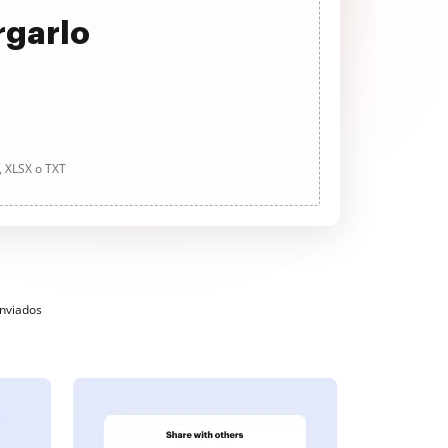
rgarlo
, XLSX o TXT
enviados