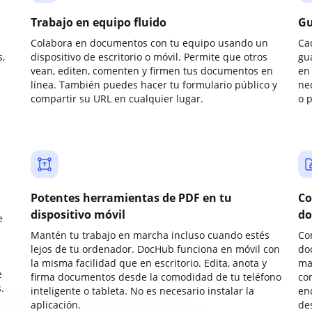
Trabajo en equipo fluido
Gu
Colabora en documentos con tu equipo usando un
Ca
,
dispositivo de escritorio o móvil. Permite que otros
gu
vean, editen, comenten y firmen tus documentos en
en 
línea. También puedes hacer tu formulario público y
ne
compartir su URL en cualquier lugar.
o 
Potentes herramientas de PDF en tu
Co
dispositivo móvil
do
e
Mantén tu trabajo en marcha incluso cuando estés
Co
lejos de tu ordenador. DocHub funciona en móvil con
do
la misma facilidad que en escritorio. Edita, anota y
ma
e
firma documentos desde la comodidad de tu teléfono
co
.
inteligente o tableta. No es necesario instalar la
enc
aplicación.
de