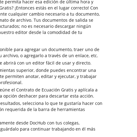
te permita hacer esa edición de última hora y
ratis? ¡Entonces estás en el lugar correcto! Con
ente cualquier cambio necesario a tu documento,
ato de archivo. Tus documentos de salida se
ucturados; no es necesario descargar ningún
nuestro editor desde la comodidad de tu
ponible para agregar un documento, traer uno de
tu archivo, o agregarlo a través de un enlace, etc.
abrirá con un editor fácil de usar y directo.
amientas superior, donde puedes encontrar una
e permiten anotar, editar y ejecutar, y trabajar
rofesional.
eúne el Contrato de Ecuación Gratis y aplícala a
la opción deshacer para descartar esta acción.
 resultados, selecciona lo que te gustaría hacer con
ción requerida de la barra de herramientas
tamente desde DocHub con tus colegas,
 guárdalo para continuar trabajando en él más