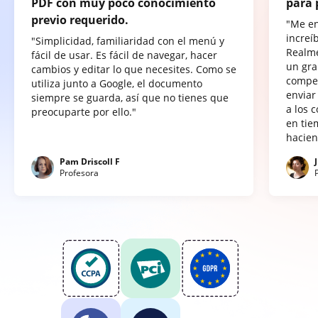
PDF con muy poco conocimiento
para 
previo requerido.
"Me e
increí
"Simplicidad, familiaridad con el menú y
Realme
fácil de usar. Es fácil de navegar, hacer
un gra
cambios y editar lo que necesites. Como se
compet
utiliza junto a Google, el documento
enviar
siempre se guarda, así que no tienes que
a los 
preocuparte por ello."
en tie
hacien
Pam Driscoll F
Profesora