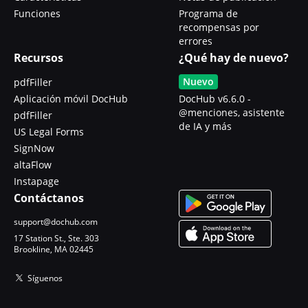
Funciones
Programa de
recompensas por
errores
Recursos
¿Qué hay de nuevo?
Nuevo
pdfFiller
Aplicación móvil DocHub
DocHub v6.6.0 -
@menciones, asistente
pdfFiller
de IA y más
US Legal Forms
SignNow
altaFlow
Instapage
Contáctanos
support@dochub.com
17 Station St., Ste. 303
Brookline, MA 02445
Síguenos