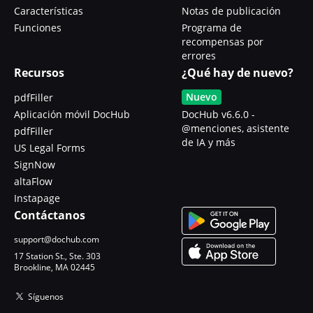
Características
Notas de publicación
Funciones
Programa de
recompensas por
errores
Recursos
¿Qué hay de nuevo?
Nuevo
pdfFiller
Aplicación móvil DocHub
DocHub v6.6.0 -
@menciones, asistente
pdfFiller
de IA y más
US Legal Forms
SignNow
altaFlow
Instapage
Contáctanos
support@dochub.com
17 Station St., Ste. 303
Brookline, MA 02445
Síguenos