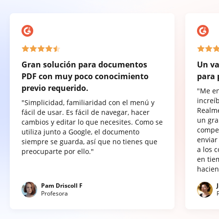
Gran solución para documentos
Un va
PDF con muy poco conocimiento
para 
previo requerido.
"Me e
increí
"Simplicidad, familiaridad con el menú y
Realme
fácil de usar. Es fácil de navegar, hacer
un gra
cambios y editar lo que necesites. Como se
compet
utiliza junto a Google, el documento
enviar
siempre se guarda, así que no tienes que
a los 
preocuparte por ello."
en tie
hacien
Pam Driscoll F
Profesora