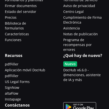
Firmar documentos
Aviso de privacidad
Estado del servidor
Centro Legal
Precios
Cumplimiento de Firma
Electrónica
Biblioteca de
formularios
Asistencia
Características
Notas de publicación
Funciones
Programa de
recompensas por
errores
Recursos
¿Qué hay de nuevo?
Nuevo
pdfFiller
Aplicación móvil DocHub
DocHub v6.6.0 -
@menciones, asistente
pdfFiller
de IA y más
US Legal Forms
SignNow
altaFlow
Instapage
Contáctanos