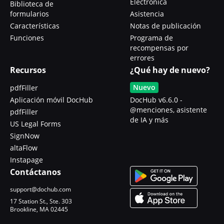
Electrónica
Biblioteca de
formularios
Asistencia
Características
Notas de publicación
Funciones
Programa de
recompensas por
errores
Recursos
¿Qué hay de nuevo?
Nuevo
pdfFiller
Aplicación móvil DocHub
DocHub v6.6.0 -
@menciones, asistente
pdfFiller
de IA y más
US Legal Forms
SignNow
altaFlow
Instapage
Contáctanos
support@dochub.com
17 Station St., Ste. 303
Brookline, MA 02445