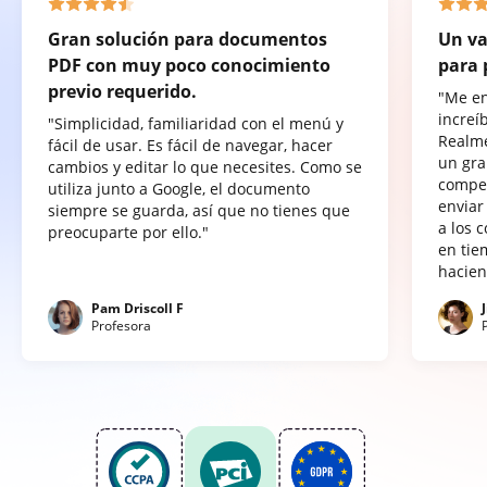
Gran solución para documentos
Un va
PDF con muy poco conocimiento
para 
previo requerido.
"Me e
increí
"Simplicidad, familiaridad con el menú y
Realme
fácil de usar. Es fácil de navegar, hacer
un gra
cambios y editar lo que necesites. Como se
compet
utiliza junto a Google, el documento
enviar
siempre se guarda, así que no tienes que
a los 
preocuparte por ello."
en tie
hacien
Pam Driscoll F
Profesora