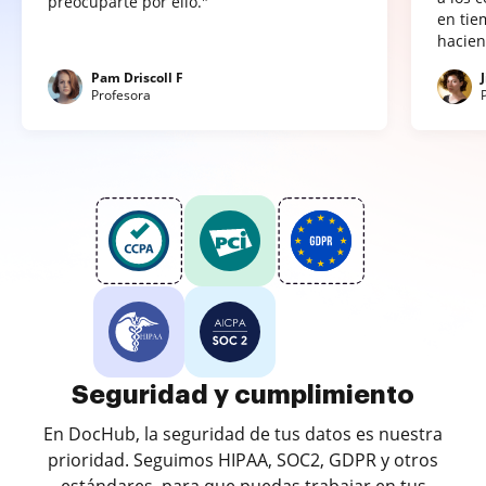
preocuparte por ello."
en tie
hacien
Pam Driscoll F
Profesora
Seguridad y cumplimiento
En DocHub, la seguridad de tus datos es nuestra
prioridad. Seguimos HIPAA, SOC2, GDPR y otros
estándares, para que puedas trabajar en tus