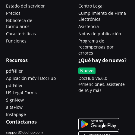
Estado del servidor
Centro Legal
Precios
Cumplimiento de Firma
Electrónica
Biblioteca de
formularios
Asistencia
Características
Notas de publicación
Funciones
Programa de
recompensas por
errores
Recursos
¿Qué hay de nuevo?
Nuevo
pdfFiller
Aplicación móvil DocHub
DocHub v6.6.0 -
@menciones, asistente
pdfFiller
de IA y más
US Legal Forms
SignNow
altaFlow
Instapage
Contáctanos
support@dochub.com