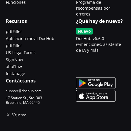
Funciones
Programa de
recompensas por
errores
Recursos
¿Qué hay de nuevo?
Nuevo
pdfFiller
Aplicación móvil DocHub
DocHub v6.6.0 -
@menciones, asistente
pdfFiller
de IA y más
US Legal Forms
SignNow
altaFlow
Instapage
Contáctanos
support@dochub.com
17 Station St., Ste. 303
Brookline, MA 02445
Síguenos