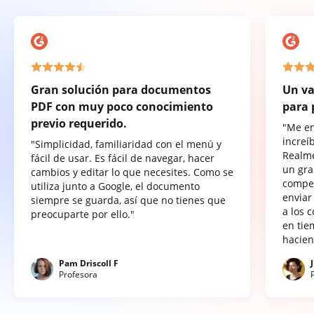
Gran solución para documentos
Un va
PDF con muy poco conocimiento
para 
previo requerido.
"Me e
increí
"Simplicidad, familiaridad con el menú y
Realme
fácil de usar. Es fácil de navegar, hacer
un gra
cambios y editar lo que necesites. Como se
compet
utiliza junto a Google, el documento
enviar
siempre se guarda, así que no tienes que
a los 
preocuparte por ello."
en tie
hacien
Pam Driscoll F
Profesora