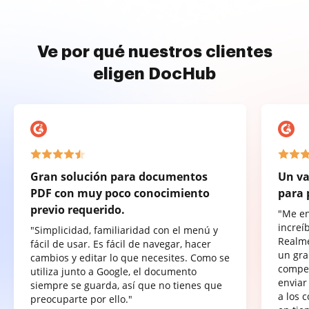
Ve por qué nuestros clientes
eligen DocHub
Gran solución para documentos
Un va
PDF con muy poco conocimiento
para 
previo requerido.
"Me e
increí
"Simplicidad, familiaridad con el menú y
Realme
fácil de usar. Es fácil de navegar, hacer
un gra
cambios y editar lo que necesites. Como se
compet
utiliza junto a Google, el documento
enviar
siempre se guarda, así que no tienes que
a los 
preocuparte por ello."