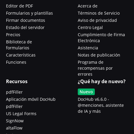
Editor de PDF
Acerca de
Formularios y plantillas
Términos de Servicio
Firmar documentos
Aviso de privacidad
Estado del servidor
Centro Legal
Precios
Cumplimiento de Firma
Electrónica
Biblioteca de
formularios
Asistencia
Características
Notas de publicación
Funciones
Programa de
recompensas por
errores
Recursos
¿Qué hay de nuevo?
Nuevo
pdfFiller
Aplicación móvil DocHub
DocHub v6.6.0 -
@menciones, asistente
pdfFiller
de IA y más
US Legal Forms
SignNow
altaFlow