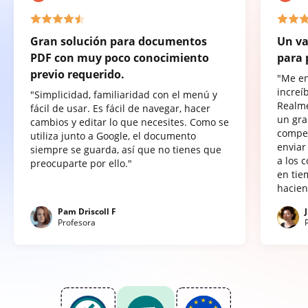
Gran solución para documentos
Un va
PDF con muy poco conocimiento
para 
previo requerido.
"Me e
increí
"Simplicidad, familiaridad con el menú y
Realme
fácil de usar. Es fácil de navegar, hacer
un gra
cambios y editar lo que necesites. Como se
compet
utiliza junto a Google, el documento
enviar
siempre se guarda, así que no tienes que
a los 
preocuparte por ello."
en tie
hacien
Pam Driscoll F
Profesora