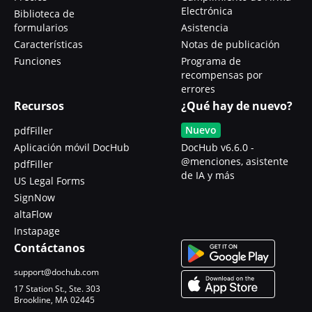
Electrónica
Biblioteca de
formularios
Asistencia
Características
Notas de publicación
Funciones
Programa de
recompensas por
errores
Recursos
¿Qué hay de nuevo?
Nuevo
pdfFiller
Aplicación móvil DocHub
DocHub v6.6.0 -
@menciones, asistente
pdfFiller
de IA y más
US Legal Forms
SignNow
altaFlow
Instapage
Contáctanos
support@dochub.com
17 Station St., Ste. 303
Brookline, MA 02445