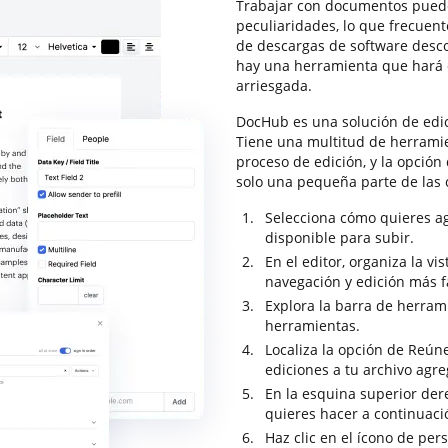
Trabajar con documentos puede
peculiaridades, lo que frecuen
de descargas de software desco
hay una herramienta que hará 
arriesgada.
DocHub es una solución de edi
Tiene una multitud de herrami
proceso de edición, y la opción
solo una pequeña parte de las
Selecciona cómo quieres a
disponible para subir.
En el editor, organiza la v
navegación y edición más fá
Explora la barra de herram
herramientas.
Localiza la opción de Reúne
ediciones a tu archivo agr
En la esquina superior dere
quieres hacer a continuac
Haz clic en el ícono de per