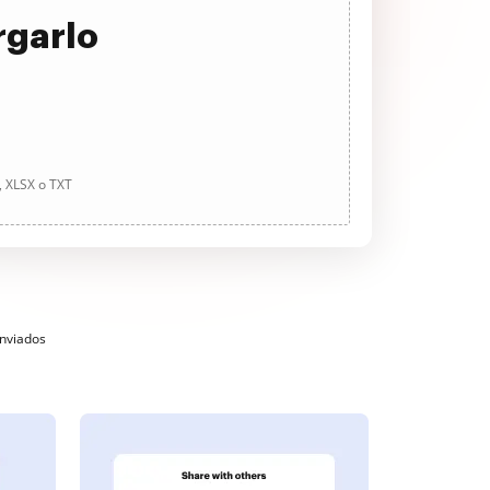
rgarlo
, XLSX o TXT
enviados