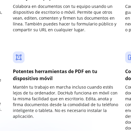
Colabora en documentos con tu equipo usando un
Ca
,
dispositivo de escritorio o móvil. Permite que otros
gu
vean, editen, comenten y firmen tus documentos en
en 
línea. También puedes hacer tu formulario público y
ne
compartir su URL en cualquier lugar.
o 
Potentes herramientas de PDF en tu
Co
dispositivo móvil
do
e
Mantén tu trabajo en marcha incluso cuando estés
Co
lejos de tu ordenador. DocHub funciona en móvil con
do
la misma facilidad que en escritorio. Edita, anota y
ma
e
firma documentos desde la comodidad de tu teléfono
co
.
inteligente o tableta. No es necesario instalar la
enc
aplicación.
de
do
do