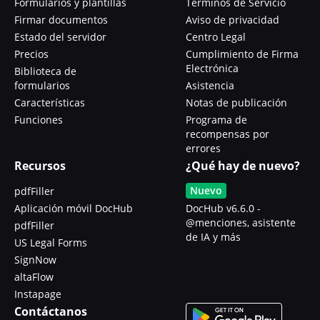
Formularios y plantillas
Términos de Servicio
Firmar documentos
Aviso de privacidad
Estado del servidor
Centro Legal
Precios
Cumplimiento de Firma
Electrónica
Biblioteca de
formularios
Asistencia
Características
Notas de publicación
Funciones
Programa de
recompensas por
errores
Recursos
¿Qué hay de nuevo?
Nuevo
pdfFiller
Aplicación móvil DocHub
DocHub v6.6.0 -
@menciones, asistente
pdfFiller
de IA y más
US Legal Forms
SignNow
altaFlow
Instapage
Contáctanos