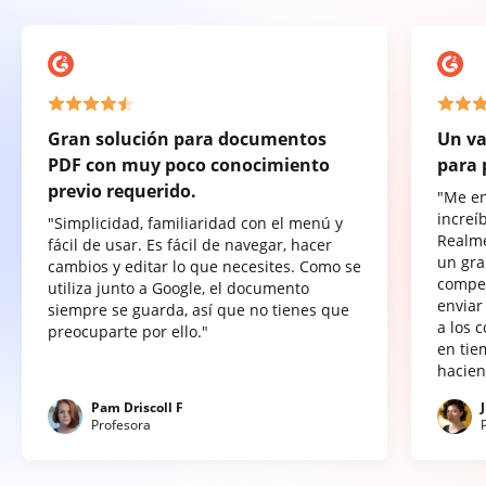
Gran solución para documentos
Un va
PDF con muy poco conocimiento
para 
previo requerido.
"Me e
increí
"Simplicidad, familiaridad con el menú y
Realme
fácil de usar. Es fácil de navegar, hacer
un gra
cambios y editar lo que necesites. Como se
compet
utiliza junto a Google, el documento
enviar
siempre se guarda, así que no tienes que
a los 
preocuparte por ello."
en tie
hacien
Pam Driscoll F
Profesora