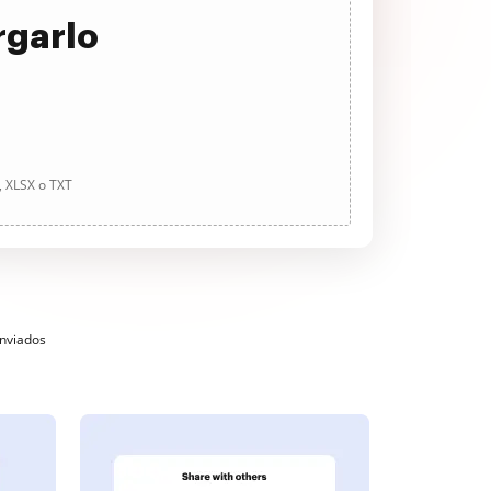
rgarlo
, XLSX o TXT
enviados