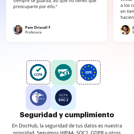
siempre se guarda, así que no tienes que
a los 
preocuparte por ello."
en tie
hacien
Pam Driscoll F
Profesora
Seguridad y cumplimiento
En DocHub, la seguridad de tus datos es nuestra
prioridad. Seguimos HIPAA, SOC2, GDPR y otros