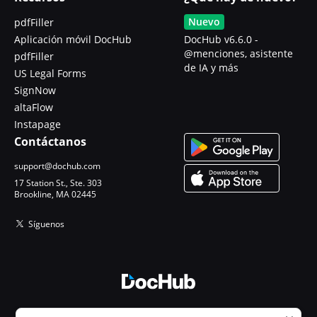
Nuevo
pdfFiller
Aplicación móvil DocHub
DocHub v6.6.0 -
@menciones, asistente
pdfFiller
de IA y más
US Legal Forms
SignNow
altaFlow
Instapage
Contáctanos
support@dochub.com
17 Station St., Ste. 303
Brookline, MA 02445
Síguenos
© 2026 DocHub, LLC