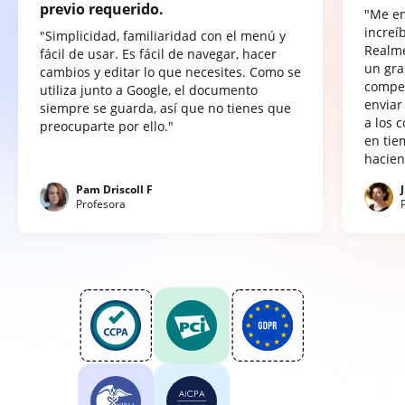
previo requerido.
"Me e
increí
"Simplicidad, familiaridad con el menú y
Realme
fácil de usar. Es fácil de navegar, hacer
un gra
cambios y editar lo que necesites. Como se
compet
utiliza junto a Google, el documento
enviar
siempre se guarda, así que no tienes que
a los 
preocuparte por ello."
en tie
hacien
Pam Driscoll F
Profesora