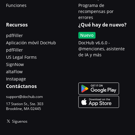
Funciones
Programa de
recompensas por
errores
Recursos
¿Qué hay de nuevo?
Nuevo
pdfFiller
Aplicación móvil DocHub
DocHub v6.6.0 -
@menciones, asistente
pdfFiller
de IA y más
US Legal Forms
SignNow
altaFlow
Instapage
Contáctanos
support@dochub.com
17 Station St., Ste. 303
Brookline, MA 02445
Síguenos