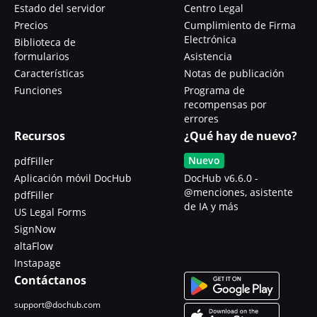
Estado del servidor
Centro Legal
Precios
Cumplimiento de Firma
Electrónica
Biblioteca de
formularios
Asistencia
Características
Notas de publicación
Funciones
Programa de
recompensas por
errores
Recursos
¿Qué hay de nuevo?
Nuevo
pdfFiller
Aplicación móvil DocHub
DocHub v6.6.0 -
@menciones, asistente
pdfFiller
de IA y más
US Legal Forms
SignNow
altaFlow
Instapage
Contáctanos
support@dochub.com