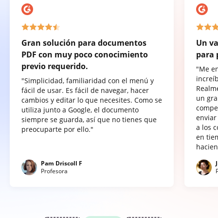
Gran solución para documentos
Un va
PDF con muy poco conocimiento
para 
previo requerido.
"Me e
increí
"Simplicidad, familiaridad con el menú y
Realme
fácil de usar. Es fácil de navegar, hacer
un gra
cambios y editar lo que necesites. Como se
compet
utiliza junto a Google, el documento
enviar
siempre se guarda, así que no tienes que
a los 
preocuparte por ello."
en tie
hacien
Pam Driscoll F
Profesora