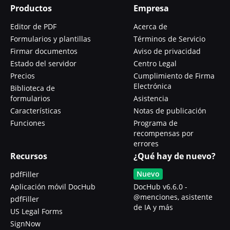
Productos
Empresa
Editor de PDF
Acerca de
Formularios y plantillas
Términos de Servicio
Firmar documentos
Aviso de privacidad
Estado del servidor
Centro Legal
Precios
Cumplimiento de Firma
Electrónica
Biblioteca de
formularios
Asistencia
Características
Notas de publicación
Funciones
Programa de
recompensas por
errores
Recursos
¿Qué hay de nuevo?
Nuevo
pdfFiller
Aplicación móvil DocHub
DocHub v6.6.0 -
@menciones, asistente
pdfFiller
de IA y más
US Legal Forms
SignNow