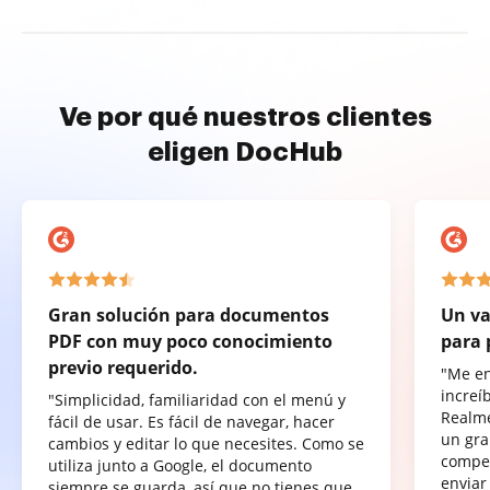
Ve por qué nuestros clientes
eligen DocHub
Gran solución para documentos
Un va
PDF con muy poco conocimiento
para 
previo requerido.
"Me e
increí
"Simplicidad, familiaridad con el menú y
Realme
fácil de usar. Es fácil de navegar, hacer
un gra
cambios y editar lo que necesites. Como se
compet
utiliza junto a Google, el documento
enviar
siempre se guarda, así que no tienes que