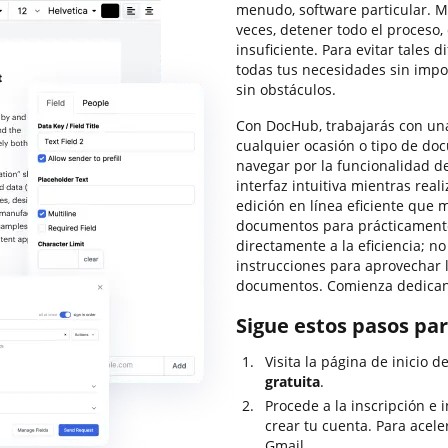
menudo, software particular. M
veces, detener todo el proceso,
insuficiente. Para evitar tales 
todas tus necesidades sin impor
sin obstáculos.
Con DocHub, trabajarás con una
cualquier ocasión o tipo de do
navegar por la funcionalidad d
interfaz intuitiva mientras rea
edición en línea eficiente que
documentos para prácticamente 
directamente a la eficiencia; no
instrucciones para aprovechar 
documentos. Comienza dedicand
Sigue estos pasos pa
Visita la página de inicio d
gratuita
.
Procede a la inscripción e 
crear tu cuenta. Para acele
Gmail.