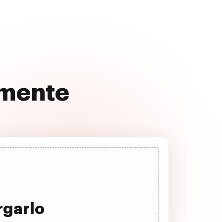
emente
rgarlo