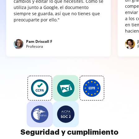
cambios y editar lo que necesites. Como se
compet
utiliza junto a Google, el documento
enviar
siempre se guarda, así que no tienes que
a los 
preocuparte por ello."
en tie
hacien
Pam Driscoll F
Profesora
Seguridad y cumplimiento