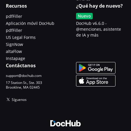
Recursos
¿Qué hay de nuevo?
Nuevo
pdfFiller
Aplicación móvil DocHub
DocHub v6.6.0 -
@menciones, asistente
pdfFiller
de IA y más
US Legal Forms
SignNow
altaFlow
Instapage
Contáctanos
support@dochub.com
17 Station St., Ste. 303
Brookline, MA 02445
Síguenos