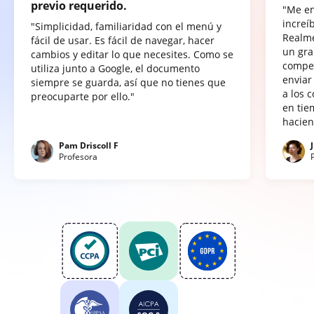
previo requerido.
"Me e
increí
"Simplicidad, familiaridad con el menú y
Realme
fácil de usar. Es fácil de navegar, hacer
un gra
cambios y editar lo que necesites. Como se
compet
utiliza junto a Google, el documento
enviar
siempre se guarda, así que no tienes que
a los 
preocuparte por ello."
en tie
hacien
Pam Driscoll F
Profesora