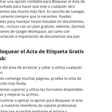
trar una opción confiable para Bloquear el Acta de
iseñado para hacer que este o cualquier otro
ntos sea mucho más fácil. Es sencillo de navegar,
ocumento siempre que lo necesites. Puedes
pales para manejar tareas basadas en documentos,
, etc., incluso con un plan gratuito. Además, DocHub
aciones de Google Workspace, así como con
xportación e importación de documentos sea pan
loquear el Acta de Etiqueta Gratis
ub:
del área de arrastrar y soltar o utiliza cualquier
o.
to contenga muchas páginas, prueba la vista de
ción más fluida.
entas superior y utiliza las funciones disponibles
mar y mejorar tu archivo.
contrar o aplicar la opción para Bloquear el Acta
ta a nuestros miembros de soporte profesional.
chivo sea accesible mediante el enlace y