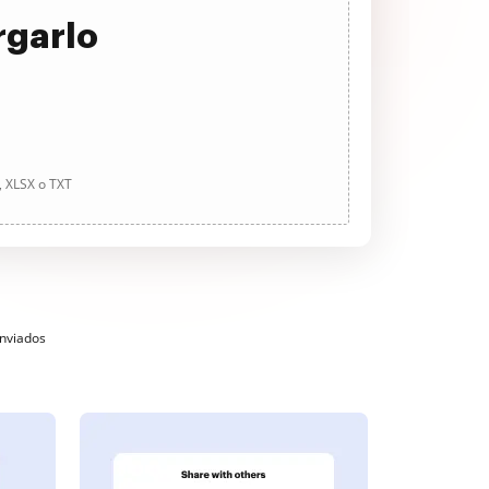
rgarlo
, XLSX o TXT
enviados