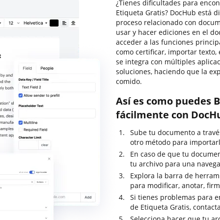
¿Tienes dificultades para encon
Etiqueta Gratis? DocHub está d
proceso relacionado con docume
usar y hacer ediciones en el d
acceder a las funciones princi
como certificar, importar texto
se integra con múltiples aplic
soluciones, haciendo que la e
comido.
Así es como puedes B
fácilmente con DocH
Sube tu documento a través 
otro método para importarl
En caso de que tu documen
tu archivo para una navega
Explora la barra de herrami
para modificar, anotar, fir
Si tienes problemas para en
de Etiqueta Gratis, contac
Selecciona hacer que tu ar