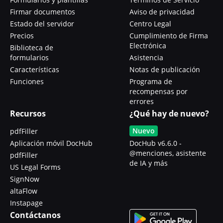
Firmar documentos
Aviso de privacidad
Estado del servidor
Centro Legal
Precios
Cumplimiento de Firma
Electrónica
Biblioteca de
formularios
Asistencia
Características
Notas de publicación
Funciones
Programa de
recompensas por
errores
Recursos
¿Qué hay de nuevo?
Nuevo
pdfFiller
Aplicación móvil DocHub
DocHub v6.6.0 -
@menciones, asistente
pdfFiller
de IA y más
US Legal Forms
SignNow
altaFlow
Instapage
Contáctanos