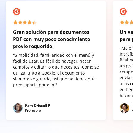
Gran solución para documentos
Un va
PDF con muy poco conocimiento
para 
previo requerido.
"Me e
increí
"Simplicidad, familiaridad con el menú y
Realme
fácil de usar. Es fácil de navegar, hacer
un gra
cambios y editar lo que necesites. Como se
compet
utiliza junto a Google, el documento
enviar
siempre se guarda, así que no tienes que
a los 
preocuparte por ello."
en tie
hacien
Pam Driscoll F
Profesora