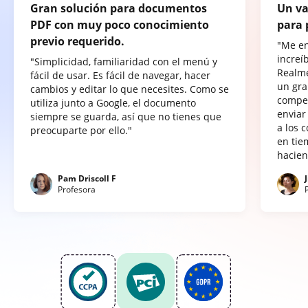
Gran solución para documentos
Un va
PDF con muy poco conocimiento
para 
previo requerido.
"Me e
increí
"Simplicidad, familiaridad con el menú y
Realme
fácil de usar. Es fácil de navegar, hacer
un gra
cambios y editar lo que necesites. Como se
compet
utiliza junto a Google, el documento
enviar
siempre se guarda, así que no tienes que
a los 
preocuparte por ello."
en tie
hacien
Pam Driscoll F
Profesora