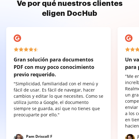
Ve por qué nuestros clientes
eligen DocHub
Gran solución para documentos
Un va
PDF con muy poco conocimiento
para 
previo requerido.
"Me e
increí
"Simplicidad, familiaridad con el menú y
Realme
fácil de usar. Es fácil de navegar, hacer
un gra
cambios y editar lo que necesites. Como se
compet
utiliza junto a Google, el documento
enviar
siempre se guarda, así que no tienes que
a los 
preocuparte por ello."
en tie
hacien
Pam Driscoll F