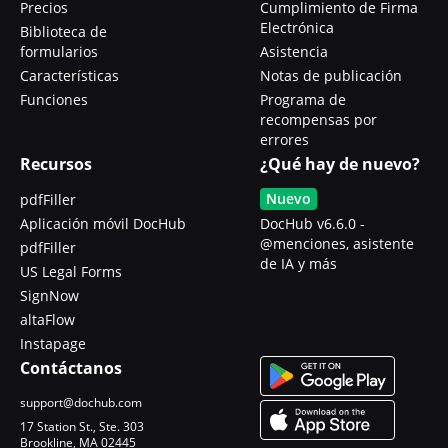
Precios
Cumplimiento de Firma
Electrónica
Biblioteca de
formularios
Asistencia
Características
Notas de publicación
Funciones
Programa de
recompensas por
errores
Recursos
¿Qué hay de nuevo?
Nuevo
pdfFiller
Aplicación móvil DocHub
DocHub v6.6.0 -
@menciones, asistente
pdfFiller
de IA y más
US Legal Forms
SignNow
altaFlow
Instapage
Contáctanos
support@dochub.com
17 Station St., Ste. 303
Brookline, MA 02445