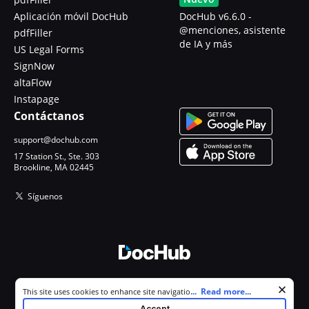
Aplicación móvil DocHub
DocHub v6.6.0 -
@menciones, asistente
pdfFiller
de IA y más
US Legal Forms
SignNow
altaFlow
Instapage
Contáctanos
support@dochub.com
17 Station St., Ste. 303
Brookline, MA 02445
Síguenos
© 2026 DocHub, LLC
Cookie consent notice
...
Read more...
This site uses cookies to enhance site navigation and personalize
Todos los derechos reservados.
your experience. By using this site you agree to our use of cookies as
Accept