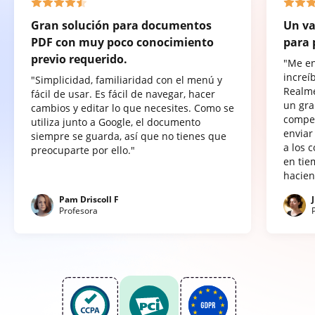
Gran solución para documentos
Un va
PDF con muy poco conocimiento
para 
previo requerido.
"Me e
increí
"Simplicidad, familiaridad con el menú y
Realme
fácil de usar. Es fácil de navegar, hacer
un gra
cambios y editar lo que necesites. Como se
compet
utiliza junto a Google, el documento
enviar
siempre se guarda, así que no tienes que
a los 
preocuparte por ello."
en tie
hacien
Pam Driscoll F
Profesora