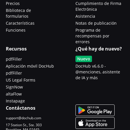
Precios
Cumplimiento de Firma
Electrónica
Biblioteca de
formularios
Asistencia
Características
Notas de publicación
Funciones
Programa de
recompensas por
errores
Recursos
¿Qué hay de nuevo?
Nuevo
pdfFiller
Aplicación móvil DocHub
DocHub v6.6.0 -
@menciones, asistente
pdfFiller
de IA y más
US Legal Forms
SignNow
altaFlow
Instapage
Contáctanos
support@dochub.com
17 Station St., Ste. 303
Brookline, MA 02445