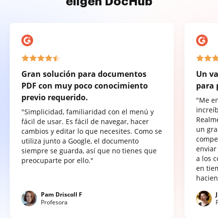
eligen DocHub
Gran solución para documentos
Un va
PDF con muy poco conocimiento
para 
previo requerido.
"Me e
increí
"Simplicidad, familiaridad con el menú y
Realme
fácil de usar. Es fácil de navegar, hacer
un gra
cambios y editar lo que necesites. Como se
compet
utiliza junto a Google, el documento
enviar
siempre se guarda, así que no tienes que
a los 
preocuparte por ello."
en tie
hacien
Pam Driscoll F
Profesora