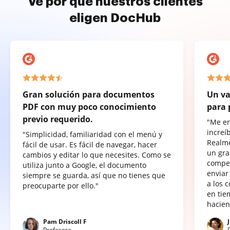
Ve por qué nuestros clientes
eligen DocHub
Gran solución para documentos
Un va
PDF con muy poco conocimiento
para 
previo requerido.
"Me e
increí
"Simplicidad, familiaridad con el menú y
Realme
fácil de usar. Es fácil de navegar, hacer
un gra
cambios y editar lo que necesites. Como se
compet
utiliza junto a Google, el documento
enviar
siempre se guarda, así que no tienes que
a los 
preocuparte por ello."
en tie
hacien
Pam Driscoll F
Profesora