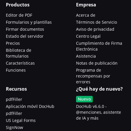
Productos
Empresa
Editor de PDF
Acerca de
Formularios y plantillas
Términos de Servicio
Firmar documentos
Aviso de privacidad
Estado del servidor
Centro Legal
Precios
Cumplimiento de Firma
Electrónica
Biblioteca de
formularios
Asistencia
Características
Notas de publicación
Funciones
Programa de
recompensas por
errores
Recursos
¿Qué hay de nuevo?
Nuevo
pdfFiller
Aplicación móvil DocHub
DocHub v6.6.0 -
@menciones, asistente
pdfFiller
de IA y más
US Legal Forms
SignNow