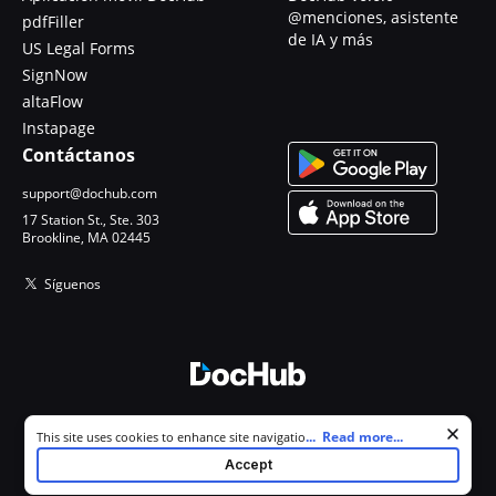
@menciones, asistente
pdfFiller
de IA y más
US Legal Forms
SignNow
altaFlow
Instapage
Contáctanos
support@dochub.com
17 Station St., Ste. 303
Brookline, MA 02445
Síguenos
© 2026 DocHub, LLC
Cookie consent notice
...
Read more...
This site uses cookies to enhance site navigation and personalize
Todos los derechos reservados.
your experience. By using this site you agree to our use of cookies as
Accept
described in our
Privacy Notice
. You can modify your selections by