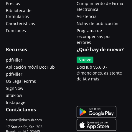
Precios
Cumplimiento de Firma
Electrónica
Biblioteca de
formularios
Asistencia
Características
Notas de publicación
Funciones
Programa de
recompensas por
errores
Recursos
¿Qué hay de nuevo?
Nuevo
pdfFiller
Aplicación móvil DocHub
DocHub v6.6.0 -
@menciones, asistente
pdfFiller
de IA y más
US Legal Forms
SignNow
altaFlow
Instapage
Contáctanos
support@dochub.com
17 Station St., Ste. 303
Brookline, MA 02445