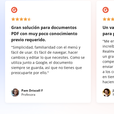
Gran solución para documentos
Un va
PDF con muy poco conocimiento
para 
previo requerido.
"Me e
increí
"Simplicidad, familiaridad con el menú y
Realme
fácil de usar. Es fácil de navegar, hacer
un gra
cambios y editar lo que necesites. Como se
compet
utiliza junto a Google, el documento
enviar
siempre se guarda, así que no tienes que
a los 
preocuparte por ello."
en tie
hacien
Pam Driscoll F
Profesora