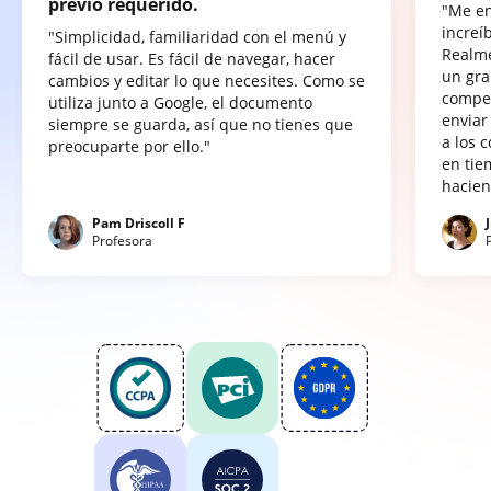
previo requerido.
"Me e
increí
"Simplicidad, familiaridad con el menú y
Realme
fácil de usar. Es fácil de navegar, hacer
un gra
cambios y editar lo que necesites. Como se
compet
utiliza junto a Google, el documento
enviar
siempre se guarda, así que no tienes que
a los 
preocuparte por ello."
en tie
hacien
Pam Driscoll F
Profesora