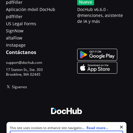
Nuevo
pdfFiller
Aplicación móvil DocHub
DocHub v6.6.0 -
@menciones, asistente
pdfFiller
de IA y más
US Legal Forms
SignNow
altaFlow
Instapage
Contáctanos
support@dochub.com
17 Station St., Ste. 303
Brookline, MA 02445
Síguenos
© 2026 DocHub, LLC
Cookie consent notice
...
Read more...
This site uses cookies to enhance site navigation and personalize
Todos los derechos reservados.