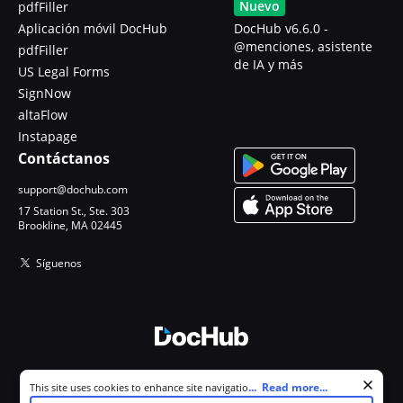
Nuevo
pdfFiller
Aplicación móvil DocHub
DocHub v6.6.0 -
@menciones, asistente
pdfFiller
de IA y más
US Legal Forms
SignNow
altaFlow
Instapage
Contáctanos
support@dochub.com
17 Station St., Ste. 303
Brookline, MA 02445
Síguenos
© 2026 DocHub, LLC
Cookie consent notice
...
Read more...
This site uses cookies to enhance site navigation and personalize
Todos los derechos reservados.