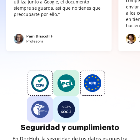
compet
utiliza junto a Google, el documento
enviar
siempre se guarda, así que no tienes que
a los 
preocuparte por ello."
en tie
hacien
Pam Driscoll F
Profesora
Seguridad y cumplimiento
En DocHub, la seguridad de tus datos es nuestra