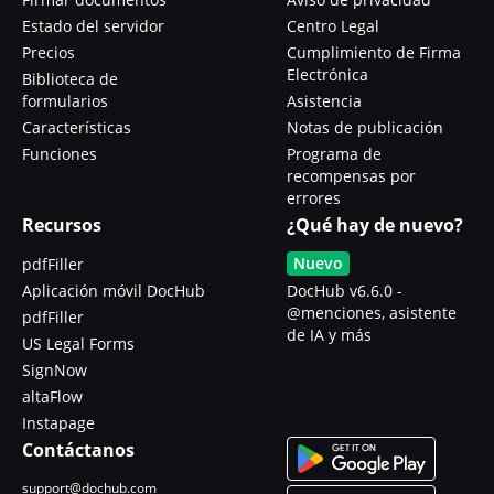
Estado del servidor
Centro Legal
Precios
Cumplimiento de Firma
Electrónica
Biblioteca de
formularios
Asistencia
Características
Notas de publicación
Funciones
Programa de
recompensas por
errores
Recursos
¿Qué hay de nuevo?
Nuevo
pdfFiller
Aplicación móvil DocHub
DocHub v6.6.0 -
@menciones, asistente
pdfFiller
de IA y más
US Legal Forms
SignNow
altaFlow
Instapage
Contáctanos
support@dochub.com