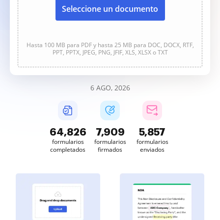
Seleccione un documento
Hasta 100 MB para PDF y hasta 25 MB para DOC, DOCX, RTF,
PPT, PPTX, JPEG, PNG, JFIF, XLS, XLSX o TXT
6 AGO, 2026
64,827
7,910
5,857
formularios
formularios
formularios
completados
firmados
enviados