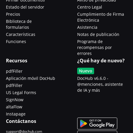
Estado del servidor
Centro Legal
Precios
Cumplimiento de Firma
Electrónica
Biblioteca de
formularios
Asistencia
Características
Notas de publicación
Funciones
Programa de
recompensas por
errores
Recursos
¿Qué hay de nuevo?
Nuevo
pdfFiller
Aplicación móvil DocHub
DocHub v6.6.0 -
@menciones, asistente
pdfFiller
de IA y más
US Legal Forms
SignNow
altaFlow
Instapage
Contáctanos
support@dochub.com