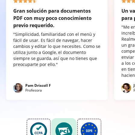
Gran solución para documentos
Un va
PDF con muy poco conocimiento
para 
previo requerido.
"Me e
increí
"Simplicidad, familiaridad con el menú y
Realme
fácil de usar. Es fácil de navegar, hacer
un gra
cambios y editar lo que necesites. Como se
compet
utiliza junto a Google, el documento
enviar
siempre se guarda, así que no tienes que
a los 
preocuparte por ello."
en tie
hacien
Pam Driscoll F
Profesora