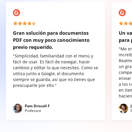
Gran solución para documentos
Un va
PDF con muy poco conocimiento
para 
previo requerido.
"Me e
increí
"Simplicidad, familiaridad con el menú y
Realme
fácil de usar. Es fácil de navegar, hacer
un gra
cambios y editar lo que necesites. Como se
compet
utiliza junto a Google, el documento
enviar
siempre se guarda, así que no tienes que
a los 
preocuparte por ello."
en tie
hacien
Pam Driscoll F
Profesora