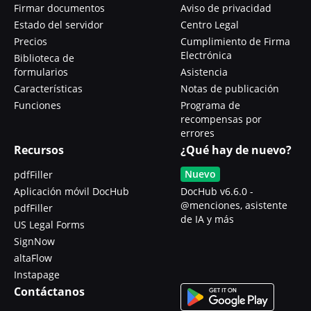
Firmar documentos
Aviso de privacidad
Estado del servidor
Centro Legal
Precios
Cumplimiento de Firma
Electrónica
Biblioteca de
formularios
Asistencia
Características
Notas de publicación
Funciones
Programa de
recompensas por
errores
Recursos
¿Qué hay de nuevo?
Nuevo
pdfFiller
Aplicación móvil DocHub
DocHub v6.6.0 -
@menciones, asistente
pdfFiller
de IA y más
US Legal Forms
SignNow
altaFlow
Instapage
Contáctanos