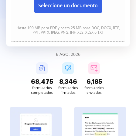
Seleccione un documento
Hasta 100 MB para PDF y hasta 25 MB para DOC, DOCX, RTF,
PPT, PPTX, JPEG, PNG, JFIF, XLS, XLSX o TXT
6 AGO, 2026
68,475
8,346
6,185
formularios
formularios
formularios
completados
firmados
enviados