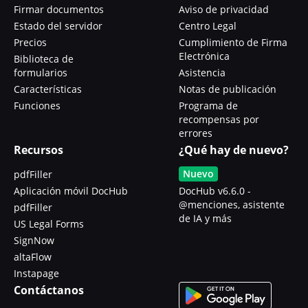
Firmar documentos
Aviso de privacidad
Estado del servidor
Centro Legal
Precios
Cumplimiento de Firma
Electrónica
Biblioteca de
formularios
Asistencia
Características
Notas de publicación
Funciones
Programa de
recompensas por
errores
Recursos
¿Qué hay de nuevo?
Nuevo
pdfFiller
Aplicación móvil DocHub
DocHub v6.6.0 -
@menciones, asistente
pdfFiller
de IA y más
US Legal Forms
SignNow
altaFlow
Instapage
Contáctanos