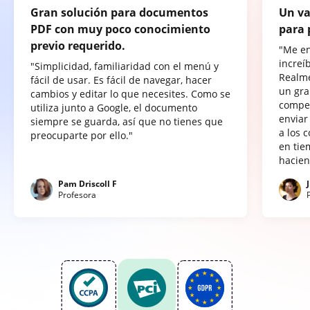
Gran solución para documentos
Un va
PDF con muy poco conocimiento
para 
previo requerido.
"Me e
increí
"Simplicidad, familiaridad con el menú y
Realme
fácil de usar. Es fácil de navegar, hacer
un gra
cambios y editar lo que necesites. Como se
compet
utiliza junto a Google, el documento
enviar
siempre se guarda, así que no tienes que
a los 
preocuparte por ello."
en tie
hacien
Pam Driscoll F
Profesora