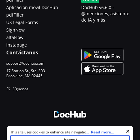
Aplicación móvil DocHub
DocHub v6.6.0 -
@menciones, asistente
pdfFiller
de IA y más
US Legal Forms
SignNow
altaFlow
Instapage
Contáctanos
support@dochub.com
17 Station St., Ste. 303
Brookline, MA 02445
Síguenos
© 2026 DocHub, LLC
Cookie consent notice
...
Read more...
This site uses cookies to enhance site navigation and personalize
Todos los derechos reservados.
your experience. By using this site you agree to our use of cookies as
Accept