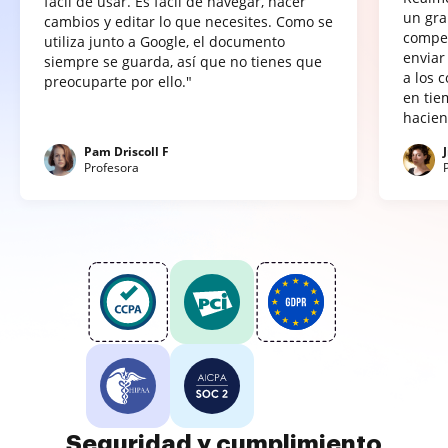
fácil de usar. Es fácil de navegar, hacer
un gra
cambios y editar lo que necesites. Como se
compet
utiliza junto a Google, el documento
enviar
siempre se guarda, así que no tienes que
a los 
preocuparte por ello."
en tie
hacien
Pam Driscoll F
Profesora
Seguridad y cumplimiento