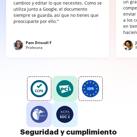
un gra
cambios y editar lo que necesites. Como se
compet
utiliza junto a Google, el documento
enviar
siempre se guarda, así que no tienes que
a los 
preocuparte por ello."
en tie
hacien
Pam Driscoll F
Profesora
Seguridad y cumplimiento