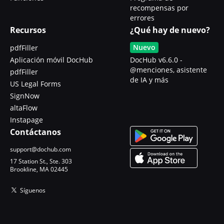
recompensas por
errores
Recursos
¿Qué hay de nuevo?
Nuevo
pdfFiller
Aplicación móvil DocHub
DocHub v6.6.0 -
@menciones, asistente
pdfFiller
de IA y más
US Legal Forms
SignNow
altaFlow
Instapage
Contáctanos
support@dochub.com
17 Station St., Ste. 303
Brookline, MA 02445
Síguenos